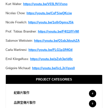
Kurt Walter:
https://youtu.be/V03L9ViVxno
Nicolas Chow:
https://youtu.be/CsFSiwQKciw
Nicole Froelich:
https://youtu.be/1o0rOgmsJSk
Prof. Tobias Brandner:
https://youtu.be/F4I11lfYrWI
Salomon Wettstein:
https://youtu.be/Q1sbJdouhZA
Carla Martinesi:
https://youtu.be/FLG1p1R4GtI
Emil Klingelfuss:
https://youtu.be/pZsh3erld0c
Grégoire Michaud:
https://youtu.be/licLJnYqvo0
PROJECT CATEGORIES
紀錄片製作
4
品牌宣傳片製作
5