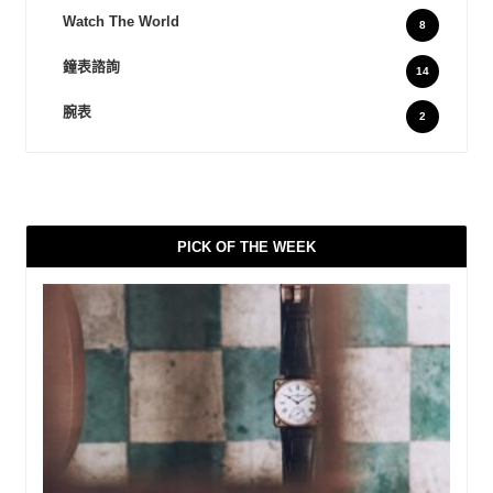
Watch The World
8
鐘表諮詢
14
腕表
2
PICK OF THE WEEK