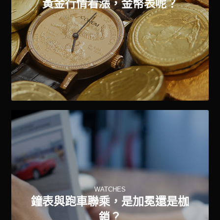
黃金行情看漲，金幣表呢？
WATCHES
鐘表與跑車聯乘，是加冕還是枷
鎖？