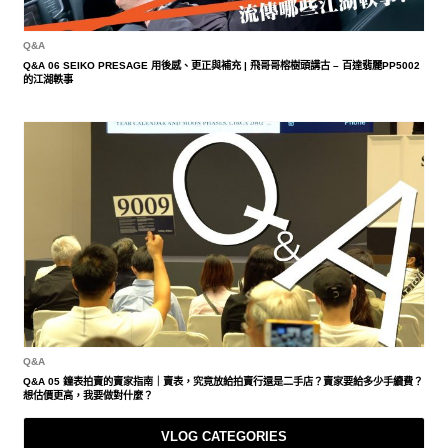
Q&A
Q&A 06 SEIKO PRESAGE 用後感、更正與補充 | 飛哥哥榕樹頭講古 – 百達翡麗PP5002
的江湖軼事
Q&A
Q&A 05 鐘表拍賣的賣家指南｜賣表，究竟放給拍賣行還是二手店？賣家要給多少手續費？
想估價更高，我要做對什麼？
VLOG CATEGORIES