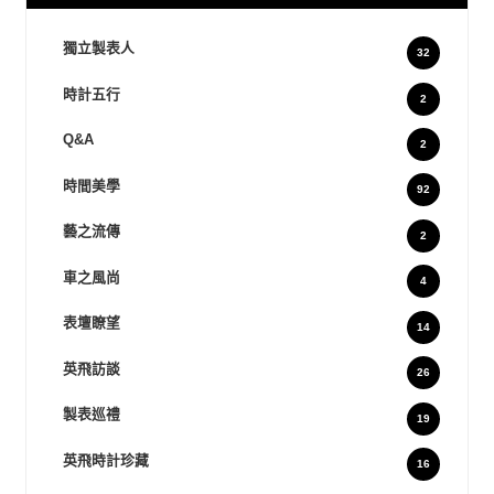
獨立製表人
32
時計五行
2
Q&A
2
時間美學
92
藝之流傳
2
車之風尚
4
表壇瞭望
14
英飛訪談
26
製表巡禮
19
英飛時計珍藏
16