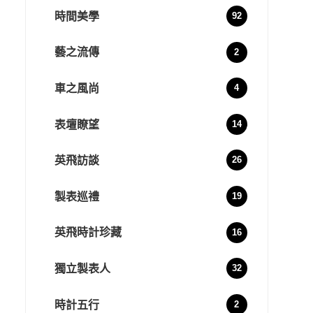
時間美學
92
藝之流傳
2
車之風尚
4
表壇瞭望
14
英飛訪談
26
製表巡禮
19
英飛時計珍藏
16
獨立製表人
32
時計五行
2