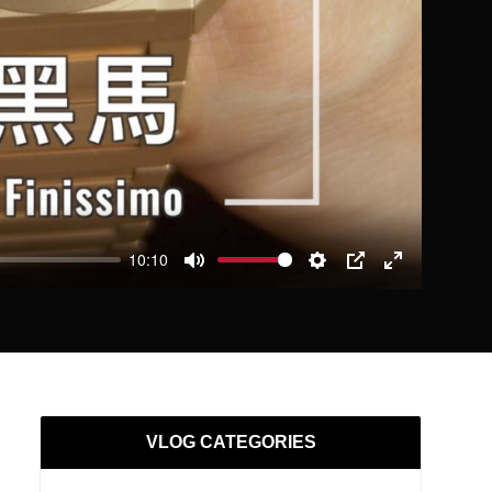
10:10
Mute
Settings
PIP
Enter
fullscreen
VLOG CATEGORIES