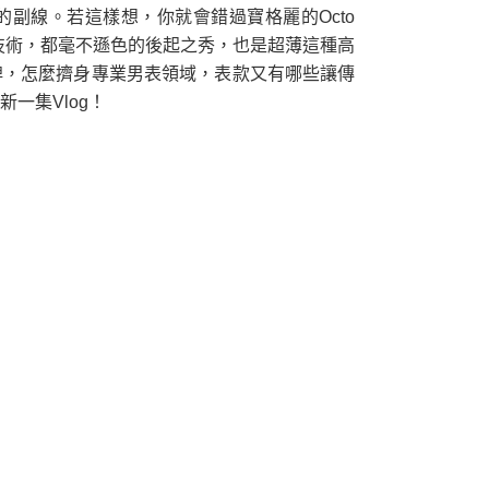
副線。若這樣想，你就會錯過寶格麗的Octo
機芯技術，都毫不遜色的後起之秀，也是超薄這種高
牌，怎麼擠身專業男表領域，表款又有哪些讓傳
一集Vlog！