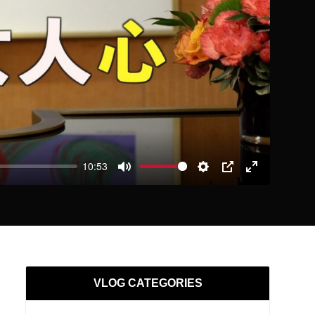
10:53
Mute
Settings
PIP
Enter
fullscreen
VLOG CATEGORIES