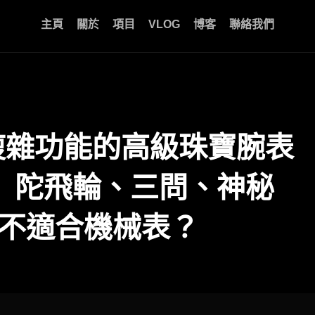
主頁
關於
項目
VLOG
博客
聯絡我們
格麗複雜功能的高級珠寶腕表
｜ 陀飛輪、三問、神秘
性不適合機械表？