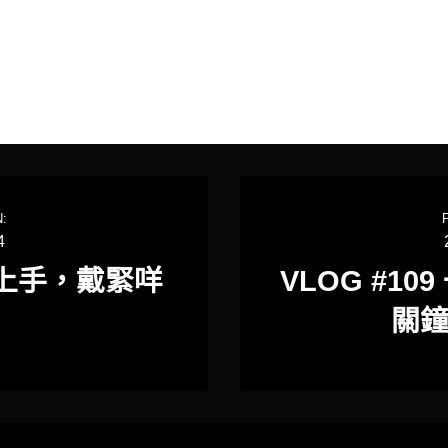
:
4
術戴上手，戴緊咩
VLOG #1
關