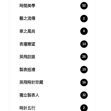
時間美學
92
藝之流傳
2
車之風尚
4
表壇瞭望
14
英飛訪談
26
製表巡禮
19
英飛時計珍藏
16
獨立製表人
32
時計五行
2