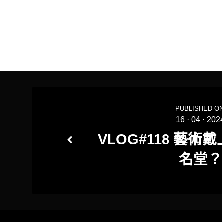
PUBLISHED ON
16
·
04
·
202
VLOG#118 藝
名堂？