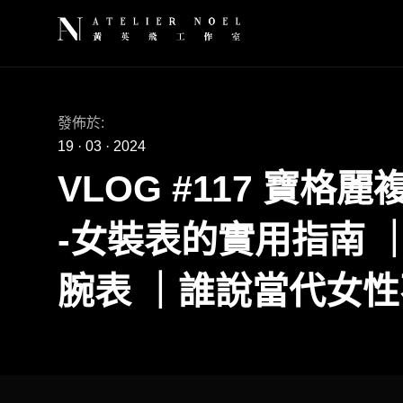
發佈於:
19
·
03
·
2024
VLOG #117 寶
-女裝表的實用指南 
腕表 ｜誰說當代女