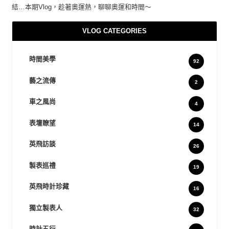
結…本期Vlog，趁著奧運熱，聊聊奧運和時間～
VLOG CATEGORIES
時間美學
92
藝之流傳
2
車之風尚
4
表壇瞭望
14
英飛訪談
26
製表巡禮
19
英飛時計珍藏
16
獨立製表人
32
時計五行