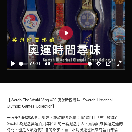
Play
05:31
Play
Mute
Settings
PIP
Enter
fullscre
【Watch The World Vlog #26 奧運時間尋味- Swatch Historical
Olympic Games Collection】
一波多折的2020東京奧運，終於即將落幕！我找出自己早年收藏的
Swatch為紀念奧運百周年所出的一套紀念手表，感嘆原來奧運走過的
時間，也是人類近代社會的縮影，而日本對奧運也原來有著百年情