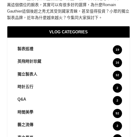
萬這個價位的腕表，其實可以有很多好的選擇，為什麼Romain
Gauthier這個後起之秀尤其受到藏家青睞，甚至值得投資？小眾的獨立
製表品牌，近年為什麼越來越火？今集同大家探討下。
VLOG CATEGORIES
製表巡禮
19
英飛時計珍藏
16
獨立製表人
32
時計五行
2
Q&A
2
時間美學
92
藝之流傳
2