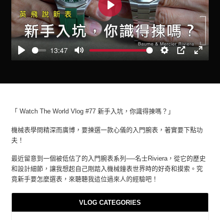
Play
13:47
Play
Mute
Settings
PIP
Enter
fullscre
「 Watch The World Vlog #77 新手入坑，你識得揀嗎？」
機械表學問精深而廣博，要揀選一款心儀的入門腕表，著實要下點功
夫！
最近留意到一個被低估了的入門腕表系列──名士Riviera，從它的歷史
和設計細節，讓我想起自己剛踏入機械鐘表世界時的好奇和摸索。究
竟新手要怎麼選表，來聽聽我這位過來人的經驗吧！
VLOG CATEGORIES