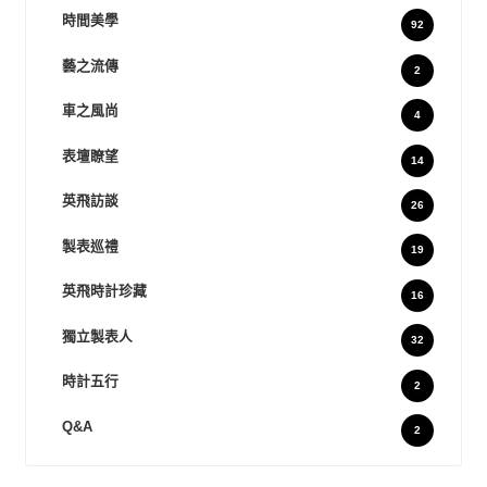
時間美學
92
藝之流傳
2
車之風尚
4
表壇瞭望
14
英飛訪談
26
製表巡禮
19
英飛時計珍藏
16
獨立製表人
32
時計五行
2
Q&A
2