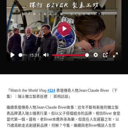
Play
15:31
Play
Mute
Settings
PIP
Enter
fullscre
「Watch the World Vlog
#114
表壇傳奇人物Jean-Claude Biver （下
集）｜瑞士獨立製表巡禮 ｜ 英飛訪談」
繼績表壇傳奇人物Jean-Claude Biver故事：近年不斷有新進的獨立製
表品牌湧入瑞士鐘表行業，但以父子搭檔組合的品牌，相信Biver 會是
當代第一個。還有，老Biver本應弄孫為樂，但竟在人生遲暮之年，以
75歲高齡走去創建新品牌，何解？今集，繼續與老Biver暢談人生哲