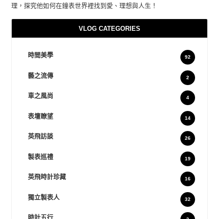
理，探究他如何在鐘表世界裡找到愛、理想與人生！
VLOG CATEGORIES
時間美學
92
藝之流傳
2
車之風尚
4
表壇瞭望
14
英飛訪談
26
製表巡禮
19
英飛時計珍藏
16
獨立製表人
32
時計五行