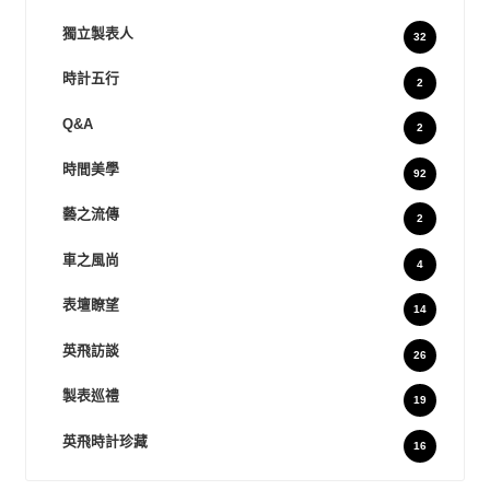
獨立製表人
32
時計五行
2
Q&A
2
時間美學
92
藝之流傳
2
車之風尚
4
表壇瞭望
14
英飛訪談
26
製表巡禮
19
英飛時計珍藏
16