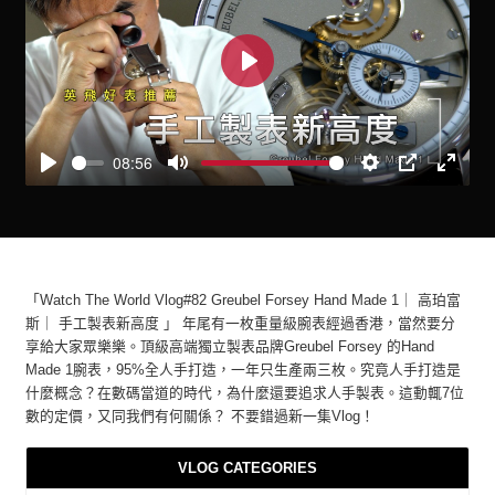
Play
08:56
Play
Mute
Settings
PIP
Enter
fullscre
「Watch The World Vlog#82 Greubel Forsey Hand Made 1｜ 高珀富
斯｜ 手工製表新高度 」 年尾有一枚重量級腕表經過香港，當然要分
享給大家眾樂樂。頂級高端獨立製表品牌Greubel Forsey 的Hand
Made 1腕表，95%全人手打造，一年只生產兩三枚。究竟人手打造是
什麼概念？在數碼當道的時代，為什麼還要追求人手製表。這動輒7位
數的定價，又同我們有何關係？ 不要錯過新一集Vlog！
VLOG CATEGORIES